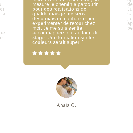
s
mesure le chemin à parcourir
de
er
pour des réalisations de
Ju
 la
qualité mais je me sens
sa
e
désormais en confiance pour
ja
e
expérimenter de retour chez
ap
moi. Je me suis sentie
be
rie
accompagnée tout au long du
e.
stage. Une formation sur les
couleurs serait super. "
Anaïs C.