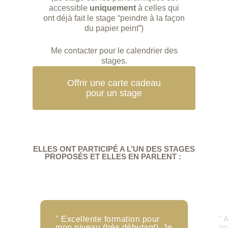
accessible
uniquement
à celles qui
ont déjà fait le stage “peindre à la façon
du papier peint”)
Me contacter pour le calendrier des
stages.
Offrir une carte cadeau
pour un stage
Accueil
Prestations
ELLES ONT PARTICIPÉ A L’UN DES STAGES
PROPOSÉS ET ELLES EN PARLENT :
Prestations
Votre projet
Création
Articles
Restauration
Boutique
" Excellente formation pour
" 
Contact
mon niveau (très débutant). Je
ap