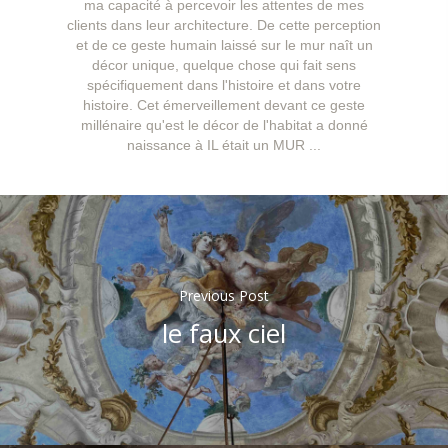
ma capacité à percevoir les attentes de mes
clients dans leur architecture. De cette perception
et de ce geste humain laissé sur le mur naît un
décor unique, quelque chose qui fait sens
spécifiquement dans l'histoire et dans votre
histoire. Cet émerveillement devant ce geste
millénaire qu'est le décor de l'habitat a donné
naissance à IL était un MUR ...
Previous Post
le faux ciel